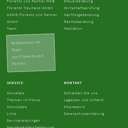
Florentz und Partner mbB
Steuerberatung
Florentz Treuhand GmbH
Wirtschaftsprüfung
ASWR Florentz und Partner
Nachfolgeberatung
GmbH
Rechtsberatung
Team
Mediation
Willkommen im
Team
von Florentz und
Partner
SERVICE
KONTAKT
Aktuelles
Schreiben Sie uns
Themen im Fokus
Lageplan und Anfahrt
Downloads
Impressum
Links
Datenschutzerklärung
Serviceleistungen
Mandantenfernbetreuung