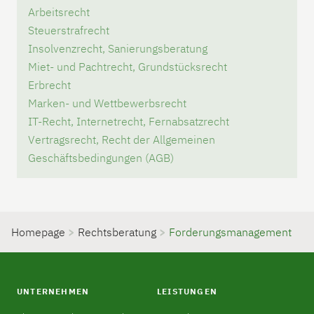
Arbeitsrecht
Steuerstrafrecht
Insolvenzrecht, Sanierungsberatung
Miet- und Pachtrecht, Grundstücksrecht
Erbrecht
Marken- und Wettbewerbsrecht
IT-Recht, Internetrecht, Fernabsatzrecht
Vertragsrecht, Recht der Allgemeinen
Geschäftsbedingungen (AGB)
Homepage
>
Rechtsberatung
>
Forderungsmanagement
UNTERNEHMEN
LEISTUNGEN